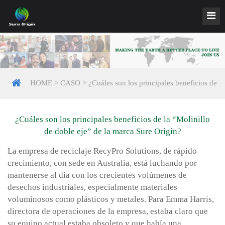
HOME
>
CASO
>
¿Cuáles son los principales beneficios de
la “Molinillo de doble eje” de la marca Sure Origin?
¿Cuáles son los principales beneficios de la “Molinillo
de doble eje” de la marca Sure Origin?
La empresa de reciclaje RecyPro Solutions, de rápido
crecimiento, con sede en Australia, está luchando por
mantenerse al día con los crecientes volúmenes de
desechos industriales, especialmente materiales
voluminosos como plásticos y metales. Para Emma Harris,
directora de operaciones de la empresa, estaba claro que
su equipo actual estaba obsoleto y que había una