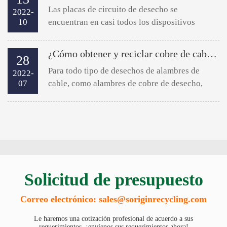
Las placas de circuito de desecho se
2022-
10
encuentran en casi todos los dispositivos
electrónicos de la vida, incluidos automóviles,
teléfonos celulares, computadoras, televisores,
¿Cómo obtener y reciclar cobre de cables de desecho?
28
impresoras, electrodom...
Para todo tipo de desechos de alambres de
2022-
07
cable, como alambres de cobre de desecho,
alambres compuestos de plástico de cobre,
alambres de aluminio, alambres de vicio, etc.,
todo tipo de alambres de...
Solicitud de presupuesto
Correo electrónico: sales@soriginrecycling.com
Le haremos una cotización profesional de acuerdo a sus
requerimientos, ¡envíenos sus requerimientos ahora!