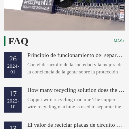
FAQ
MÁS+
Principio de funcionamiento del separador de reciclaje de plástico de aluminio.
26
Con el desarrollo de la sociedad y la mejora de
2024-
01
la conciencia de la gente sobre la protección
del medio ambiente, el procesamiento de
residuos y el reciclaje de recursos se han
How many recycling solution does the copper wire recycling machine have in current market?
17
convertido en una ta...
Copper wire recycling machine The copper
2022-
10
wire recycling machine is used to separate the
copper from the plastic in the scrap copper
wire. The copper wire recycling machine is an
El valor de reciclar placas de circuito de desecho
13
environmental prote...