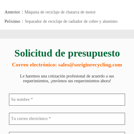
25-300
5-60
4.75
1880*1080*
90-110
Anterior：
Máquina de reciclaje de chatarra de motor
Próximo：
Separador de reciclaje de radiador de cobre y aluminio
Solicitud de presupuesto
Correo electrónico: sales@soriginrecycling.com
Le haremos una cotización profesional de acuerdo a sus
requerimientos, ¡envíenos sus requerimientos ahora!