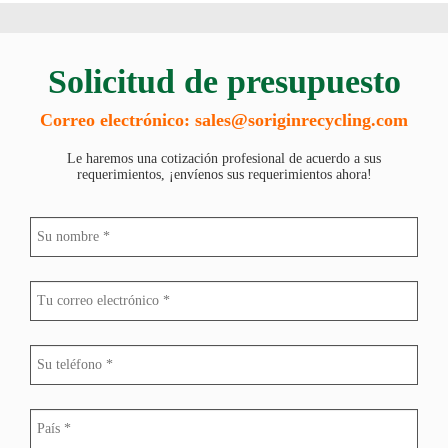
Solicitud de presupuesto
Modelo
Capacidad
SY-C-500
500 kg/h
Correo electrónico: sales@soriginrecycling.com
SY-C-1000
1000 kg/h
SY-C-1500
1500 kg/h
Le haremos una cotización profesional de acuerdo a sus
SY-C-2000
2000 kg/h
requerimientos, ¡envíenos sus requerimientos ahora!
SY-C-2500
2500 kg/h