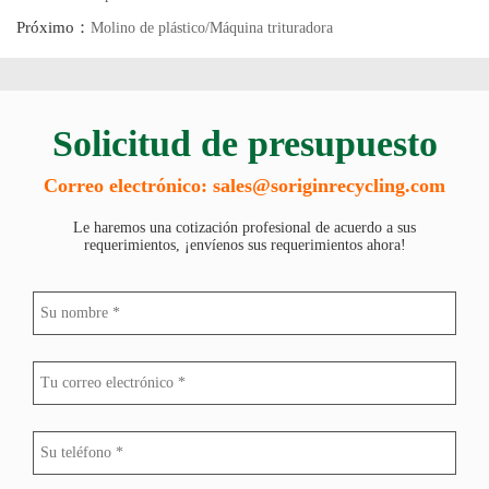
600
3-5
680-750
132
4200×2
1200
Próximo：
Molino de plástico/Máquina trituradora
SY-
800
5-8
650-700
200
4880×2
1400
SY-
800
8-10
650-700
312
5856×2
1600
Solicitud de presupuesto
SY-
1000
12-15
650-700
475
5856×3
1800
Correo electrónico: sales@soriginrecycling.com
Le haremos una cotización profesional de acuerdo a sus
requerimientos, ¡envíenos sus requerimientos ahora!